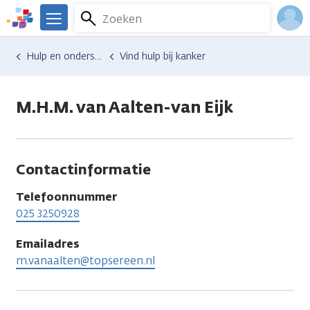
Overslaan
Zoeken
Menu
en
We
naar
zijn
Inlo
Hulp en ondersteuning
Vind hulp bij kanker
de
er
Acco
inhoud
voor
gaan
je.
M.H.M. van Aalten-van Eijk
Kanker.nl
Contactinformatie
Telefoonnummer
025 3250928
Emailadres
m.vanaalten@topsereen.nl