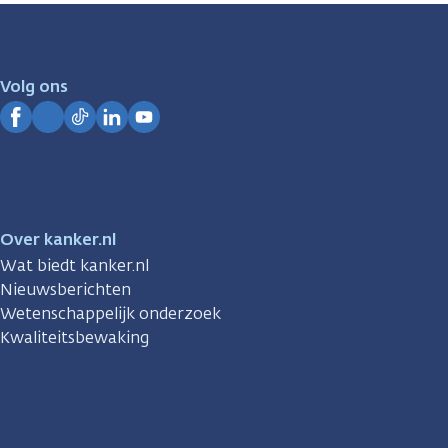
zijn
er
voor
je.
Volg ons
Kanker.nl
Facebook
Instagram
TikTok
LinkedIn
YouTube
Over kanker.nl
Wat biedt kanker.nl
Nieuwsberichten
Wetenschappelijk onderzoek
Kwaliteitsbewaking