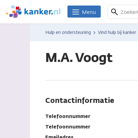
Overslaan
en
Zoeke
Menu
We
naar
zijn
de
er
Hulp en ondersteuning
Vind hulp bij kanker
inhoud
voor
gaan
je.
Kanker.nl
M.A. Voogt
Contactinformatie
Telefoonnummer
Telefoonnummer
Emailadres