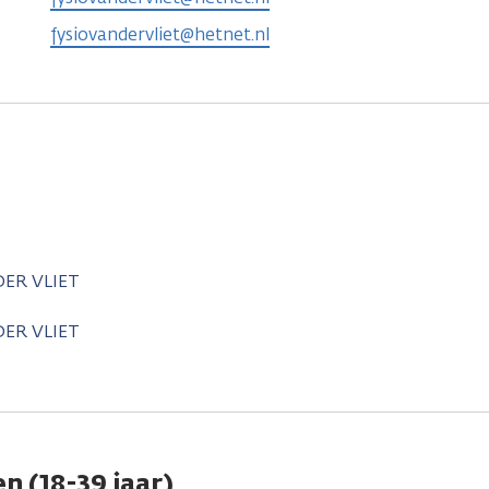
fysiovandervliet@hetnet.nl
DER VLIET
DER VLIET
n (18-39 jaar)