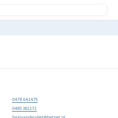
n
0478 642475
0485 382272
fysiovandervliet@hetnet.nl