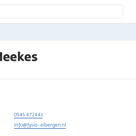
n
Meekes
0545 472443
info@fysio-eibergen.nl