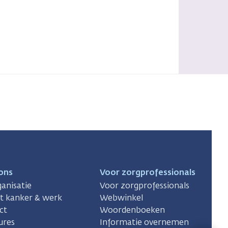
ons
Voor zorgprofessionals
anisatie
Voor zorgprofessionals
ct kanker & werk
Webwinkel
ct
Woordenboeken
ures
Informatie overnemen