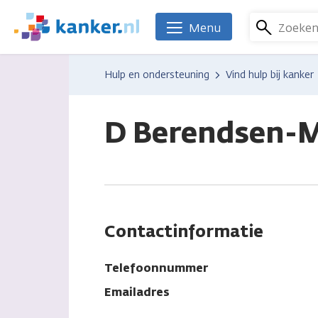
Overslaan
en
Zoeke
Menu
We
naar
zijn
de
er
Hulp en ondersteuning
Vind hulp bij kanker
inhoud
voor
gaan
je.
Kanker.nl
D Berendsen-
Contactinformatie
Telefoonnummer
Emailadres