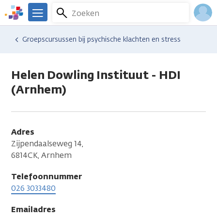
Overslaan
Zoeken
Menu
en
We
naar
zijn
Inlo
Hulp en ondersteuning
Vind hulp bij kanker
Groepscursussen bij psychische klachten en stress
de
er
Acco
inhoud
voor
gaan
je.
Helen Dowling Instituut - HDI
Kanker.nl
(Arnhem)
Adres
Zijpendaalseweg 14,
6814CK, Arnhem
Telefoonnummer
026 3033480
Emailadres