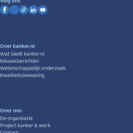
Volg ons
Kanker.nl
Facebook
Instagram
TikTok
LinkedIn
YouTube
Over kanker.nl
Wat biedt kanker.nl
Nieuwsberichten
Wetenschappelijk onderzoek
Kwaliteitsbewaking
Over ons
De organisatie
Project kanker & werk
Contact