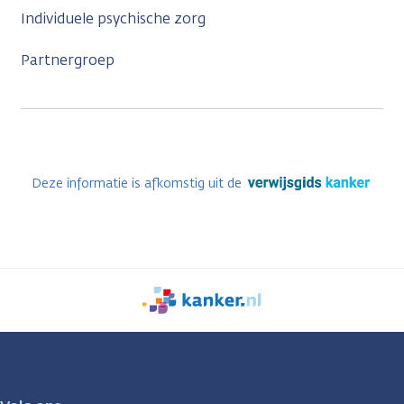
Individuele psychische zorg
Partnergroep
Deze informatie is afkomstig uit de
We
zijn
er
voor
je.