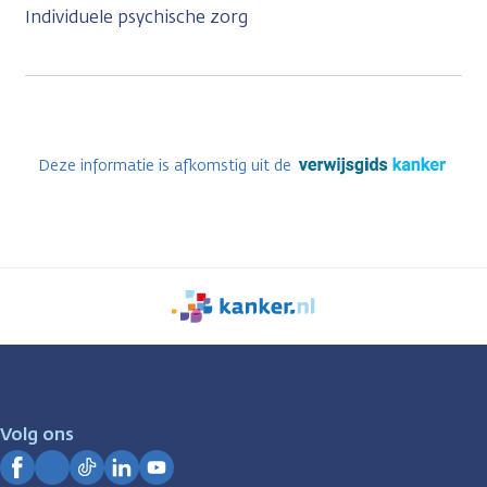
Individuele psychische zorg
Deze informatie is afkomstig uit de
We
zijn
er
voor
je.
Volg ons
Kanker.nl