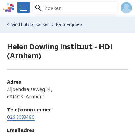
Overslaan
Zoeken
Menu
en
We
naar
zijn
Inlo
Hulp en ondersteuning
Vind hulp bij kanker
Partnergroep
de
er
Acco
inhoud
voor
gaan
je.
Helen Dowling Instituut - HDI
Kanker.nl
(Arnhem)
Adres
Zijpendaalseweg 14,
6814CK, Arnhem
Telefoonnummer
026 3033480
Emailadres