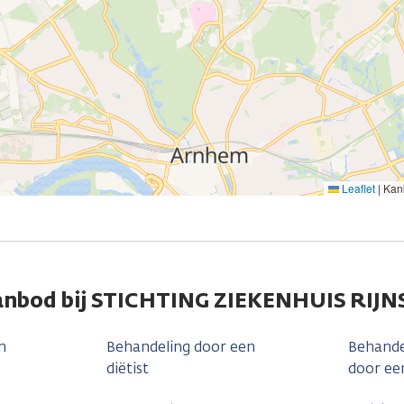
Leaflet
|
Kank
anbod bij STICHTING ZIEKENHUIS RIJN
n
Behandeling door een
Behande
diëtist
door ee