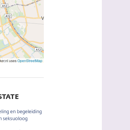
er.nl uses
OpenStreetMap
STATE
ling en begeleiding
n seksuoloog