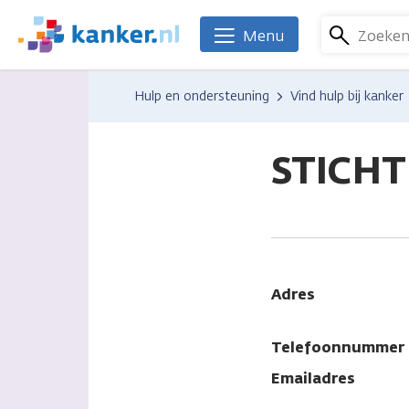
Overslaan
en
Zoeke
Menu
We
naar
zijn
de
er
Hulp en ondersteuning
Vind hulp bij kanker
inhoud
voor
gaan
je.
Kanker.nl
STICHT
Adres
Telefoonnummer
Emailadres