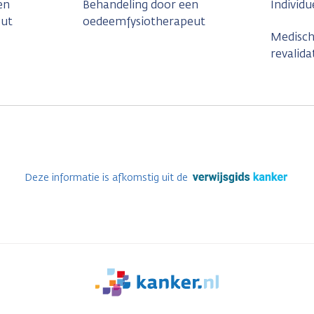
en
Behandeling door een
Individu
eut
oedeemfysiotherapeut
Medisch 
revalida
Deze informatie is afkomstig uit de
We
zijn