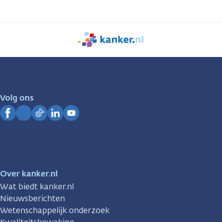
We
zijn
er
voor
je.
Volg ons
Kanker.nl
Facebook
Instagram
TikTok
LinkedIn
YouTube
Over kanker.nl
Wat biedt kanker.nl
Nieuwsberichten
Wetenschappelijk onderzoek