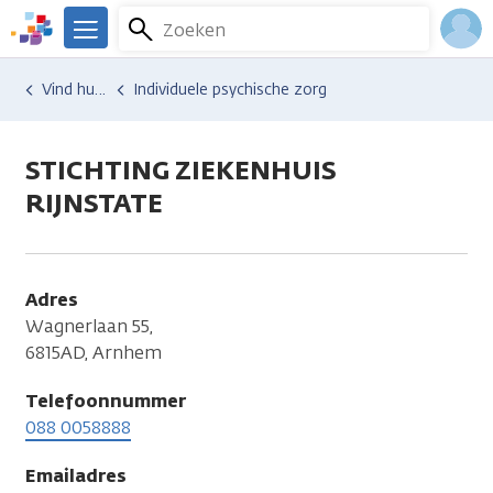
Overslaan
Zoeken
Menu
en
We
naar
zijn
Inlo
Hulp en ondersteuning
Vind hulp bij kanker
Individuele psychische zorg
de
er
Acco
inhoud
voor
gaan
je.
STICHTING ZIEKENHUIS
Kanker.nl
RIJNSTATE
Adres
Wagnerlaan 55,
6815AD, Arnhem
Telefoonnummer
088 0058888
Emailadres