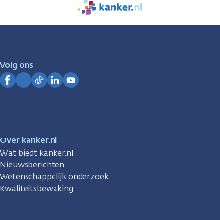
We
zijn
er
voor
je.
Volg ons
Kanker.nl
Facebook
Instagram
TikTok
LinkedIn
YouTube
Over kanker.nl
Wat biedt kanker.nl
Nieuwsberichten
Wetenschappelijk onderzoek
Kwaliteitsbewaking