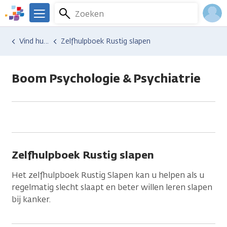
Overslaan
Zoeken
Menu
en
We
naar
zijn
Inlo
Hulp en ondersteuning
Vind hulp bij kanker
Zelfhulpboek Rustig slapen
de
er
Acco
inhoud
voor
gaan
je.
Boom Psychologie & Psychiatrie
Kanker.nl
Zelfhulpboek Rustig slapen
Het zelfhulpboek Rustig Slapen kan u helpen als u
regelmatig slecht slaapt en beter willen leren slapen
bij kanker.