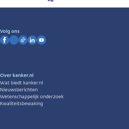
We
zijn
er
voor
je.
Volg ons
Kanker.nl
Facebook
Instagram
TikTok
LinkedIn
YouTube
Over kanker.nl
Wat biedt kanker.nl
Nieuwsberichten
Wetenschappelijk onderzoek
Kwaliteitsbewaking