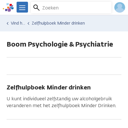
Overslaan
Zoeken
Menu
en
We
naar
zijn
Inlo
Hulp en ondersteuning
Vind hulp bij kanker
Zelfhulpboek Minder drinken
de
er
Acco
inhoud
voor
gaan
je.
Boom Psychologie & Psychiatrie
Kanker.nl
Zelfhulpboek Minder drinken
U kunt individueel zelfstandig uw alcoholgebruik
veranderen met het zelfhulpboek Minder Drinken.