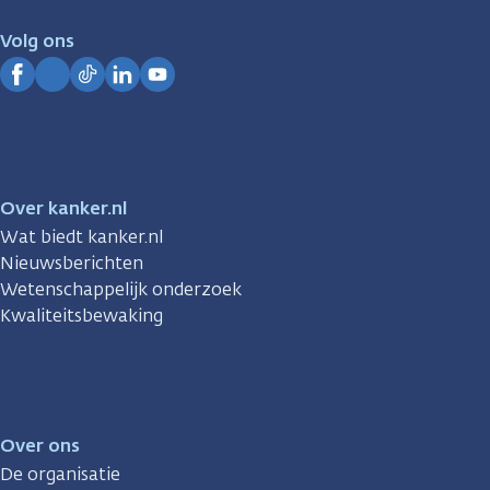
voor
je.
Volg ons
Kanker.nl
Facebook
Instagram
TikTok
LinkedIn
YouTube
Over kanker.nl
Wat biedt kanker.nl
Nieuwsberichten
Wetenschappelijk onderzoek
Kwaliteitsbewaking
Over ons
De organisatie