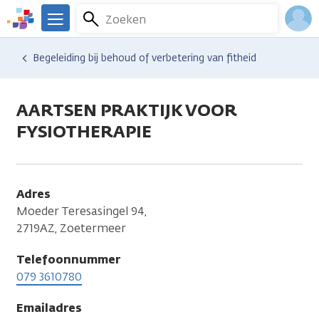
Overslaan
Zoeken
Menu
en
We
naar
zijn
Inlo
Hulp en ondersteuning
Vind hulp bij kanker
Begeleiding bij behoud of verbetering van fitheid
de
er
Acco
inhoud
voor
gaan
je.
AARTSEN PRAKTIJK VOOR
Kanker.nl
FYSIOTHERAPIE
Adres
Moeder Teresasingel 94,
2719AZ, Zoetermeer
Telefoonnummer
079 3610780
Emailadres