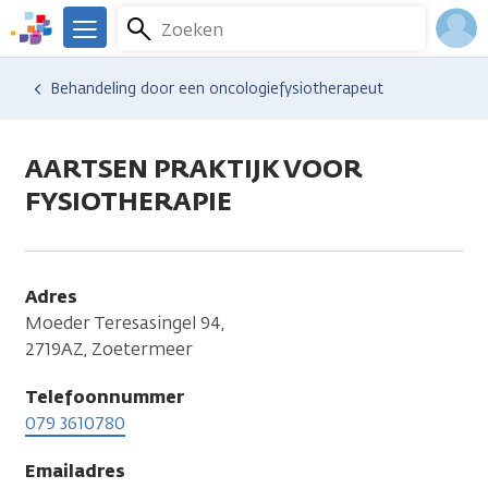
Overslaan
Zoeken
Menu
en
We
naar
zijn
Inlo
Hulp en ondersteuning
Vind hulp bij kanker
Behandeling door een oncologiefysiotherapeut
de
er
Acco
inhoud
voor
gaan
je.
AARTSEN PRAKTIJK VOOR
Kanker.nl
FYSIOTHERAPIE
Adres
Moeder Teresasingel 94,
2719AZ, Zoetermeer
Telefoonnummer
079 3610780
Emailadres