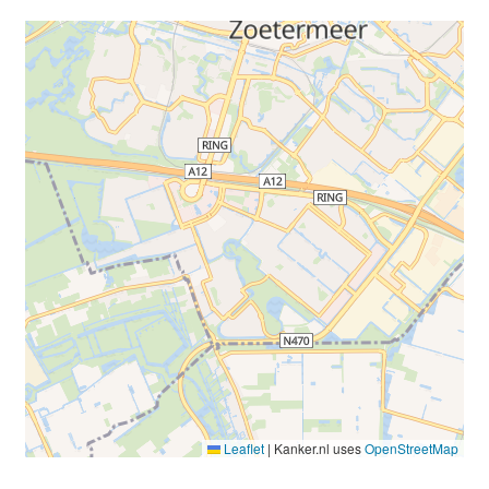
Leaflet
|
Kanker.nl uses
OpenStreetMap