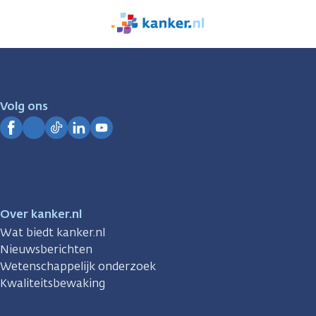
We
zijn
er
voor
je.
Volg ons
Kanker.nl
Facebook
Instagram
TikTok
LinkedIn
YouTube
Over kanker.nl
Wat biedt kanker.nl
Nieuwsberichten
Wetenschappelijk onderzoek
Kwaliteitsbewaking