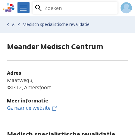
Overslaan
Zoeken
Menu
en
We
naar
zijn
Inlo
Hulp en ondersteuning
Vind hulp bij kanker
Medisch specialistische revalidatie
de
er
Acco
inhoud
voor
gaan
je.
Meander Medisch Centrum
Kanker.nl
Adres
Maatweg 3,
3813TZ, Amersfoort
Meer informatie
Ga naar de website
Medisch specialistische revalidatie