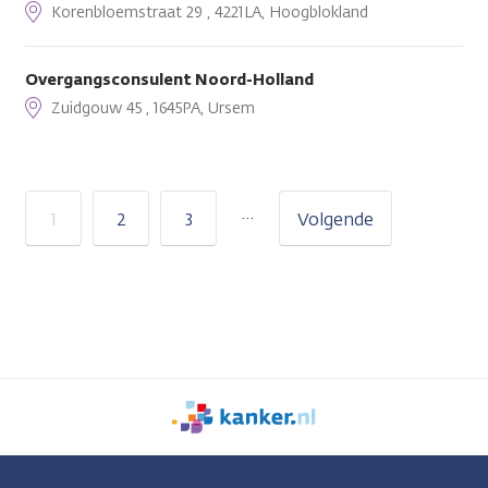
Korenbloemstraat 29 , 4221LA, Hoogblokland
Overgangsconsulent Noord-Holland
Zuidgouw 45 , 1645PA, Ursem
…
1
2
3
Volgende
We
zijn
er