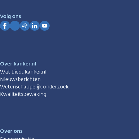
voor
je.
Volg ons
Kanker.nl
Facebook
Instagram
TikTok
LinkedIn
YouTube
Over kanker.nl
Wat biedt kanker.nl
Nieuwsberichten
Wetenschappelijk onderzoek
Kwaliteitsbewaking
Over ons