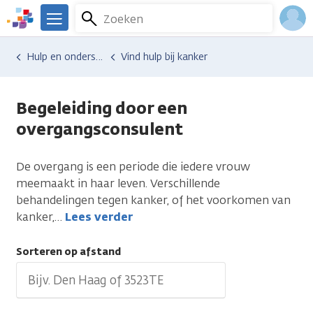
Overslaan
Zoeken
Menu
en
We
naar
zijn
Inlo
Hulp en ondersteuning
Vind hulp bij kanker
de
er
Acco
inhoud
voor
gaan
je.
Begeleiding door een
Kanker.nl
overgangsconsulent
De overgang is een periode die iedere vrouw
meemaakt in haar leven. Verschillende
behandelingen tegen kanker, of het voorkomen van
kanker,
…
Lees verder
Sorteren op afstand