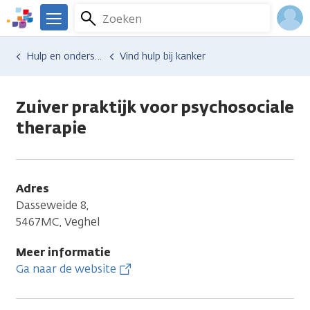
Overslaan
Zoeken
Menu
en
We
naar
zijn
Inlo
Hulp en ondersteuning
Vind hulp bij kanker
de
er
Acco
inhoud
voor
gaan
je.
Zuiver praktijk voor psychosociale
Kanker.nl
therapie
Adres
Dasseweide 8,
5467MC, Veghel
Meer informatie
Ga naar de website