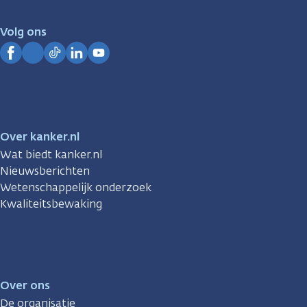
voor
je.
Volg ons
Kanker.nl
Facebook
Instagram
TikTok
LinkedIn
YouTube
Over kanker.nl
Wat biedt kanker.nl
Nieuwsberichten
Wetenschappelijk onderzoek
Kwaliteitsbewaking
Over ons
De organisatie