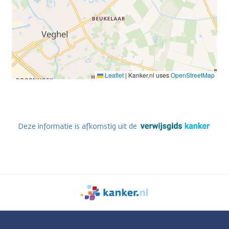
Leaflet
|
Kanker.nl uses
OpenStreetMap
Deze informatie is afkomstig uit de
We
zijn
er