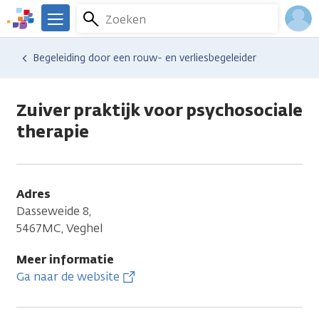
Overslaan
Zoeken
Menu
en
We
naar
zijn
Inlo
Hulp en ondersteuning
Vind hulp bij kanker
Begeleiding door een rouw- en verliesbegeleider
de
er
Acco
inhoud
voor
gaan
je.
Zuiver praktijk voor psychosociale
Kanker.nl
therapie
Adres
Dasseweide 8,
5467MC, Veghel
Meer informatie
Ga naar de website