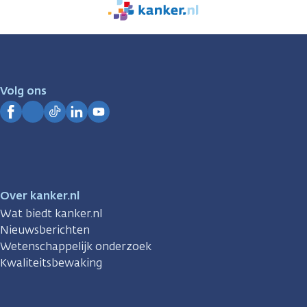
We
zijn
er
voor
je.
Volg ons
Kanker.nl
Facebook
Instagram
TikTok
LinkedIn
YouTube
Over kanker.nl
Wat biedt kanker.nl
Nieuwsberichten
Wetenschappelijk onderzoek
Kwaliteitsbewaking