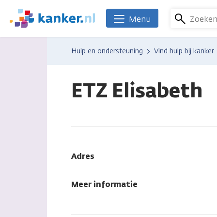
Overslaan
en
Zoeke
Menu
We
naar
zijn
de
er
Hulp en ondersteuning
Vind hulp bij kanker
inhoud
voor
gaan
je.
Kanker.nl
ETZ Elisabeth
Adres
Meer informatie