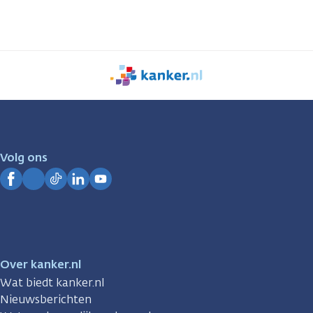
We
zijn
er
voor
je.
Volg ons
Kanker.nl
Facebook
Instagram
TikTok
LinkedIn
YouTube
Over kanker.nl
Wat biedt kanker.nl
Nieuwsberichten