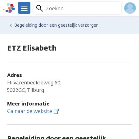
Overslaan
Zoeken
Menu
en
We
naar
zijn
Inlo
Hulp en ondersteuning
Vind hulp bij kanker
Begeleiding door een geestelijk verzorger
de
er
Acco
inhoud
voor
gaan
je.
ETZ Elisabeth
Kanker.nl
Adres
Hilvarenbeekseweg 60,
5022GC, Tilburg
Meer informatie
Ga naar de website
Begeleiding door een geestelijk