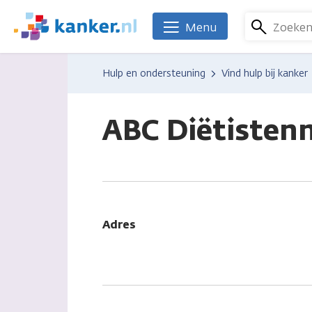
Overslaan
en
Zoeke
Menu
We
naar
zijn
de
er
Hulp en ondersteuning
Vind hulp bij kanker
inhoud
voor
gaan
je.
Kanker.nl
ABC Diëtisten
Adres