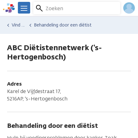
Overslaan
Zoeken
Menu
en
We
naar
zijn
Inlo
Hulp en ondersteuning
Vind hulp bij kanker
Behandeling door een diëtist
de
er
Acco
inhoud
voor
gaan
je.
ABC Diëtistennetwerk ('s-
Kanker.nl
Hertogenbosch)
Adres
Karel de Vijfdestraat 17,
5216AP, 's-Hertogenbosch
Behandeling door een diëtist
Hulp bij voedingsproblemen door kanker. Zoals