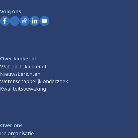
voor
je.
Volg ons
Kanker.nl
Facebook
Instagram
TikTok
LinkedIn
YouTube
Over kanker.nl
Wat biedt kanker.nl
Nieuwsberichten
Wetenschappelijk onderzoek
Kwaliteitsbewaking
Over ons
De organisatie