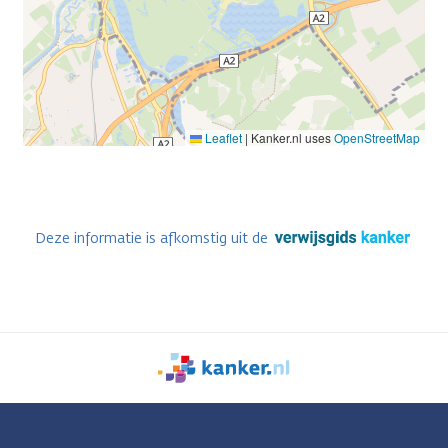
Leaflet
|
Kanker.nl uses
OpenStreetMap
Deze informatie is afkomstig uit de
We
zijn
er