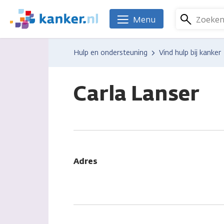
Overslaan
en
Zoeke
Menu
We
naar
zijn
de
er
Hulp en ondersteuning
Vind hulp bij kanker
inhoud
voor
gaan
je.
Kanker.nl
Carla Lanser
Adres