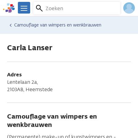
Overslaan
Zoeken
Menu
en
We
naar
zijn
Inlo
Hulp en ondersteuning
Vind hulp bij kanker
Camouflage van wimpers en wenkbrauwen
de
er
Acco
inhoud
voor
gaan
je.
Carla Lanser
Kanker.nl
Adres
Lentelaan 2a,
2103AB, Heemstede
Camouflage van wimpers en
wenkbrauwen
(Permanente) make-up of kunstwimpers en -