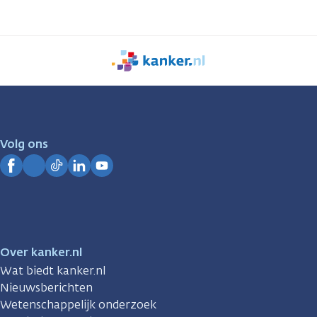
We
zijn
er
voor
je.
Volg ons
Kanker.nl
Facebook
Instagram
TikTok
LinkedIn
YouTube
Over kanker.nl
Wat biedt kanker.nl
Nieuwsberichten
Wetenschappelijk onderzoek