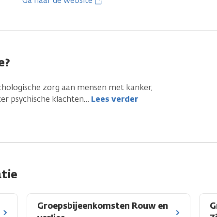
Ga naar de website
e?
chologische zorg aan mensen met kanker,
er psychische klachten
…
Lees verder
tie
Groepsbijeenkomsten Rouw en
G