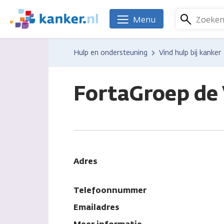
Overslaan
en
Zoeke
Menu
We
naar
zijn
de
er
Hulp en ondersteuning
Vind hulp bij kanker
inhoud
voor
gaan
je.
Kanker.nl
FortaGroep de
Adres
Telefoonnummer
Emailadres