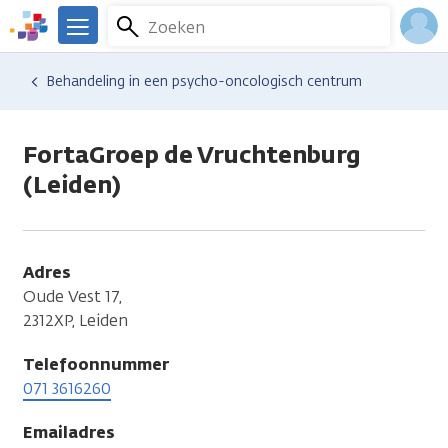
Overslaan
Zoeken
Menu
en
We
naar
zijn
Inlo
Hulp en ondersteuning
Vind hulp bij kanker
Behandeling in een psycho-oncologisch centrum
de
er
Acco
inhoud
voor
gaan
je.
FortaGroep de Vruchtenburg
Kanker.nl
(Leiden)
Adres
Oude Vest 17,
2312XP, Leiden
Telefoonnummer
071 3616260
Emailadres