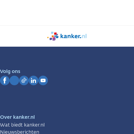
We
zijn
er
voor
je.
Volg ons
Kanker.nl
Facebook
Instagram
TikTok
LinkedIn
YouTube
Over kanker.nl
Wat biedt kanker.nl
Nieuwsberichten