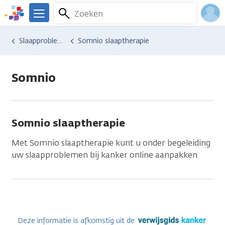
Overslaan
Zoeken
Menu
en
We
naar
zijn
Inlo
Hulp en ondersteuning
Vind hulp bij kanker
Energie en bewegen
Slaapproblemen
Somnio slaaptherapie
de
er
Acco
inhoud
voor
gaan
je.
Somnio
Kanker.nl
Somnio slaaptherapie
Met Somnio slaaptherapie kunt u onder begeleiding
uw slaapproblemen bij kanker online aanpakken.
Deze informatie is afkomstig uit de