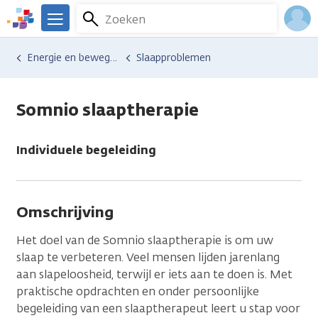
Overslaan
Zoeken
Menu
en
We
naar
zijn
Inlo
Hulp en ondersteuning
Vind hulp bij kanker
Energie en bewegen
Slaapproblemen
de
er
Acco
inhoud
voor
gaan
je.
Somnio slaaptherapie
Kanker.nl
Individuele begeleiding
Omschrijving
Het doel van de Somnio slaaptherapie is om uw
slaap te verbeteren. Veel mensen lijden jarenlang
aan slapeloosheid, terwijl er iets aan te doen is. Met
praktische opdrachten en onder persoonlijke
begeleiding van een slaaptherapeut leert u stap voor