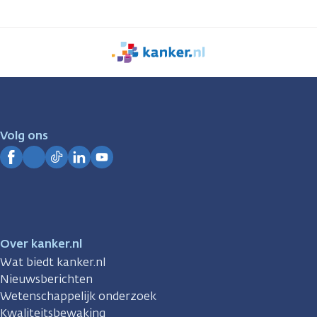
We
zijn
er
voor
je.
Volg ons
Kanker.nl
Facebook
Instagram
TikTok
LinkedIn
YouTube
Over kanker.nl
Wat biedt kanker.nl
Nieuwsberichten
Wetenschappelijk onderzoek
Kwaliteitsbewaking