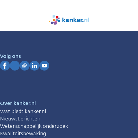
We
zijn
er
voor
je.
Volg ons
Kanker.nl
Facebook
Instagram
TikTok
LinkedIn
YouTube
Over kanker.nl
Wat biedt kanker.nl
Nieuwsberichten
Wetenschappelijk onderzoek
Kwaliteitsbewaking