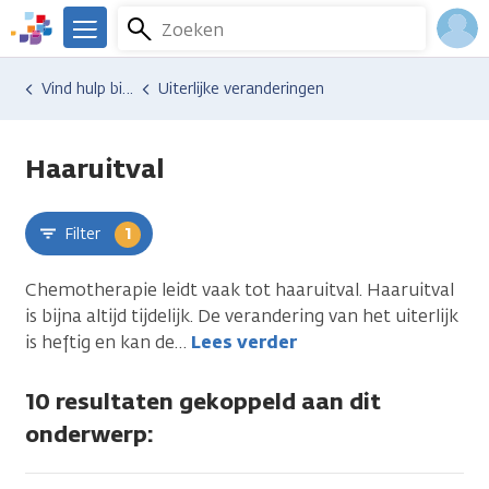
Overslaan
Zoeken
Menu
en
We
naar
zijn
Inlo
Hulp en ondersteuning
Vind hulp bij kanker
Uiterlijke veranderingen
uleer
de
er
Acco
inhoud
voor
gaan
je.
Haaruitval
Kanker.nl
Filter
1
Chemotherapie leidt vaak tot haaruitval. Haaruitval
is bijna altijd tijdelijk. De verandering van het uiterlijk
is heftig en kan de
…
Lees verder
10 resultaten gekoppeld aan dit
onderwerp: