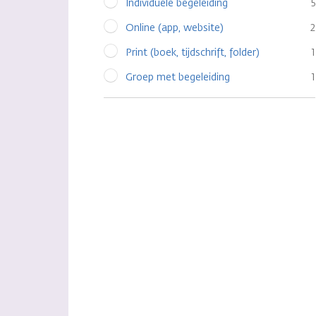
Individuele begeleiding
5
Online (app, website)
2
Print (boek, tijdschrift, folder)
1
Groep met begeleiding
1