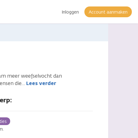
Inloggen
Account aanmaken
haam meer weefselvocht dan
ensen die
…
Lees verder
erp:
ties
m.