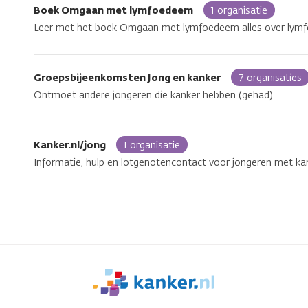
Boek Omgaan met lymfoedeem
1 organisatie
Leer met het boek Omgaan met lymfoedeem alles over lymfo
Groepsbijeenkomsten Jong en kanker
7 organisaties
Ontmoet andere jongeren die kanker hebben (gehad).
Kanker.nl/jong
1 organisatie
Informatie, hulp en lotgenotencontact voor jongeren met kan
We
zijn