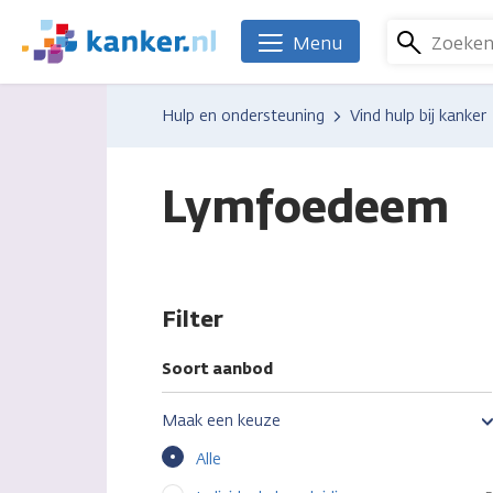
Overslaan
en
Zoeke
Menu
We
naar
zijn
de
er
Hulp en ondersteuning
Vind hulp bij kanker
inhoud
voor
gaan
je.
Kanker.nl
Lymfoedeem
Filter
Soort aanbod
Maak een keuze
Alle