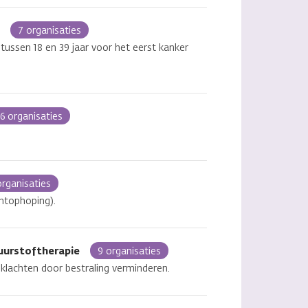
)
7 organisaties
tussen 18 en 39 jaar voor het eerst kanker
6 organisaties
organisaties
htophoping).
zuurstoftherapie
9 organisaties
klachten door bestraling verminderen.