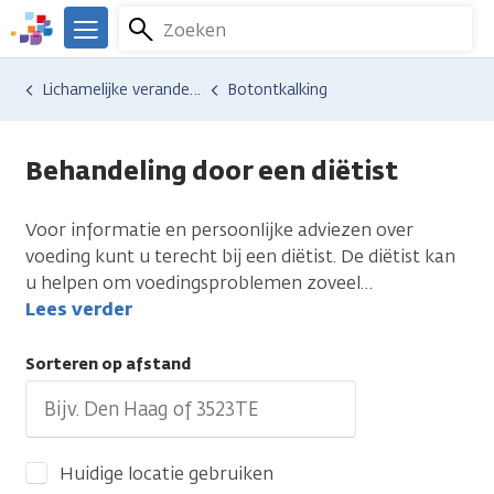
Overslaan
Zoeken
Menu
en
We
naar
zijn
Hulp en ondersteuning
Vind hulp bij kanker
Lichamelijke veranderingen
Botontkalking
de
er
inhoud
voor
gaan
je.
Behandeling door een diëtist
Kanker.nl
Voor informatie en persoonlijke adviezen over
voeding kunt u terecht bij een diëtist. De diëtist kan
u helpen om voedingsproblemen zoveel
…
Lees verder
Sorteren op afstand
Huidige locatie gebruiken