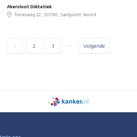
Akersloot Diëtetiek
Terrasweg 22 , 2071BC, Santpoort-Noord
…
1
2
3
Volgende
We
zijn
er
voor
je.