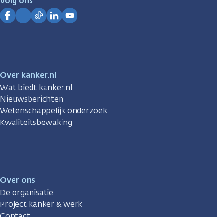
Volg ons
Kanker.nl
Facebook
Instagram
TikTok
LinkedIn
YouTube
Over kanker.nl
Wat biedt kanker.nl
Nieuwsberichten
Wetenschappelijk onderzoek
Kwaliteitsbewaking
Over ons
De organisatie
Project kanker & werk
Contact