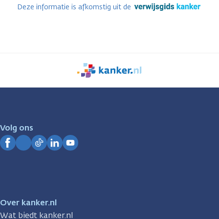
Deze informatie is afkomstig uit de
We
zijn
er
voor
je.
Volg ons
Kanker.nl
Facebook
Instagram
TikTok
LinkedIn
YouTube
Over kanker.nl
Wat biedt kanker.nl