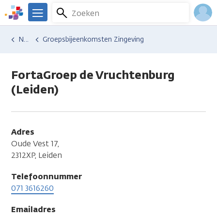
Overslaan
Zoeken
Menu
en
We
naar
zijn
Inlo
Hulp en ondersteuning
Vind hulp bij kanker
Relaties en gezin
Naasten
Groepsbijeenkomsten Zingeving
de
er
Acco
inhoud
voor
gaan
je.
FortaGroep de Vruchtenburg
Kanker.nl
(Leiden)
Adres
Oude Vest 17,
2312XP, Leiden
Telefoonnummer
071 3616260
Emailadres