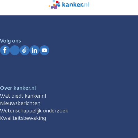
We
zijn
er
voor
je.
Volg ons
Kanker.nl
Facebook
Instagram
TikTok
LinkedIn
YouTube
Over kanker.nl
Wat biedt kanker.nl
Nieuwsberichten
Wetenschappelijk onderzoek
Kwaliteitsbewaking