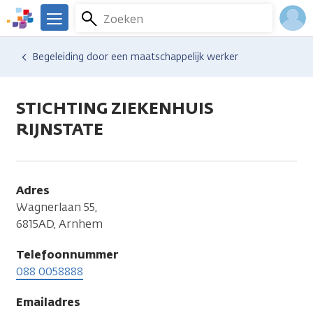
Overslaan
Zoeken
Menu
en
We
naar
zijn
Inlo
Hulp en ondersteuning
Vind hulp bij kanker
Relaties en gezin
Seksualiteit en intimiteit
Begeleiding door een maatschappelijk werker
de
er
Acco
inhoud
voor
gaan
je.
STICHTING ZIEKENHUIS
Kanker.nl
RIJNSTATE
Adres
Wagnerlaan 55,
6815AD, Arnhem
Telefoonnummer
088 0058888
Emailadres