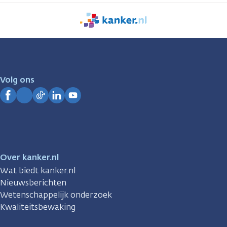
We
zijn
er
voor
je.
Volg ons
Kanker.nl
Facebook
Instagram
TikTok
LinkedIn
YouTube
Over kanker.nl
Wat biedt kanker.nl
Nieuwsberichten
Wetenschappelijk onderzoek
Kwaliteitsbewaking