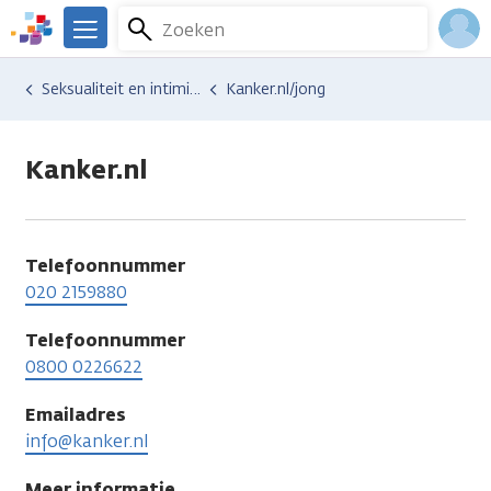
Overslaan
Zoeken
Menu
en
We
naar
zijn
Inlo
Hulp en ondersteuning
Vind hulp bij kanker
Relaties en gezin
Seksualiteit en intimiteit
Kanker.nl/jong
de
er
Acco
inhoud
voor
gaan
je.
Kanker.nl
Kanker.nl
Telefoonnummer
020 2159880
Telefoonnummer
0800 0226622
Emailadres
info@kanker.nl
Meer informatie