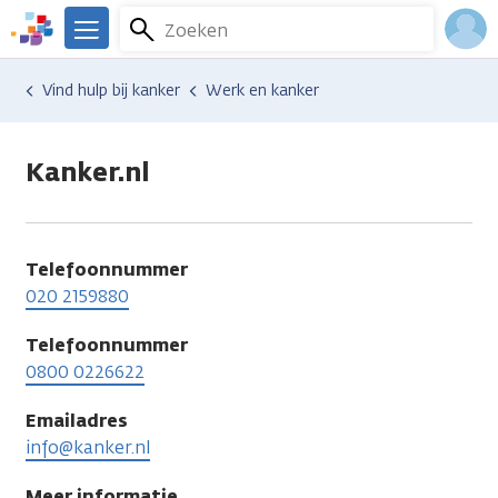
Overslaan
Zoeken
Menu
en
We
naar
zijn
Inlo
Hulp en ondersteuning
Vind hulp bij kanker
Werk en kanker
de
er
Acco
inhoud
voor
gaan
je.
Kanker.nl
Kanker.nl
Telefoonnummer
020 2159880
Telefoonnummer
0800 0226622
Emailadres
info@kanker.nl
Meer informatie