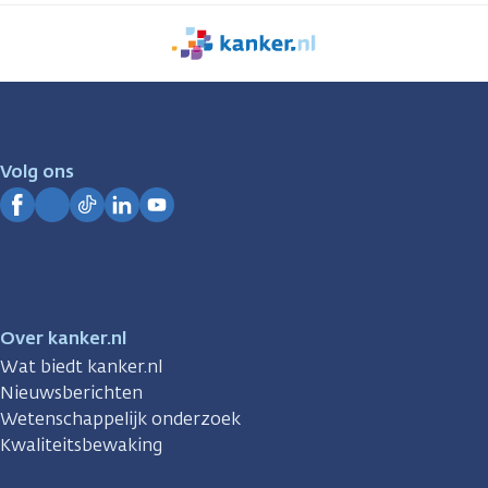
We
zijn
er
voor
je.
Volg ons
Kanker.nl
Facebook
Instagram
TikTok
LinkedIn
YouTube
Over kanker.nl
Wat biedt kanker.nl
Nieuwsberichten
Wetenschappelijk onderzoek
Kwaliteitsbewaking