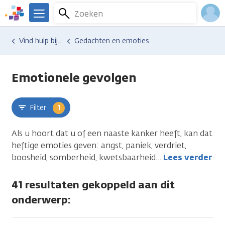
Overslaan
Zoeken
Menu
en
We
naar
zijn
Inlo
Hulp en ondersteuning
Vind hulp bij kanker
Gedachten en emoties
uleer
de
er
Acco
inhoud
voor
gaan
je.
Emotionele gevolgen
Kanker.nl
Filter
1
Als u hoort dat u of een naaste kanker heeft, kan dat
heftige emoties geven: angst, paniek, verdriet,
boosheid, somberheid, kwetsbaarheid
…
Lees verder
41 resultaten gekoppeld aan dit
onderwerp: