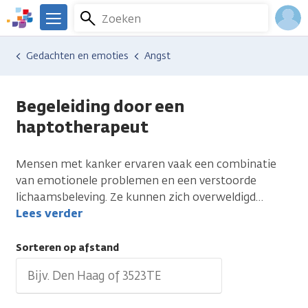
Overslaan
Zoeken
Menu
en
We
naar
zijn
Inlo
Hulp en ondersteuning
Vind hulp bij kanker
Gedachten en emoties
Angst
de
er
Acco
inhoud
voor
gaan
je.
Begeleiding door een
Kanker.nl
haptotherapeut
Mensen met kanker ervaren vaak een combinatie
van emotionele problemen en een verstoorde
lichaamsbeleving. Ze kunnen zich overweldigd
…
Lees verder
Sorteren op afstand