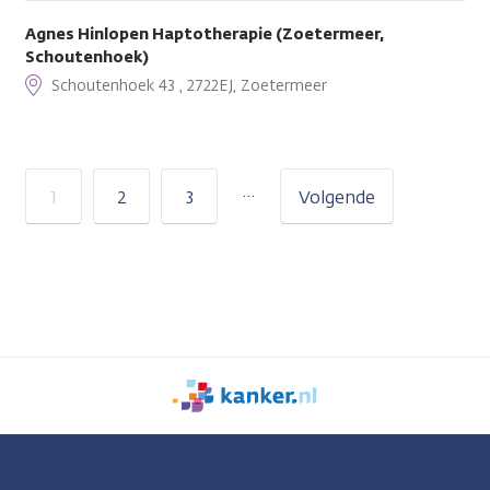
Agnes Hinlopen Haptotherapie (Zoetermeer,
Schoutenhoek)
Schoutenhoek 43 , 2722EJ, Zoetermeer
…
1
2
3
Volgende
We
zijn
er
voor