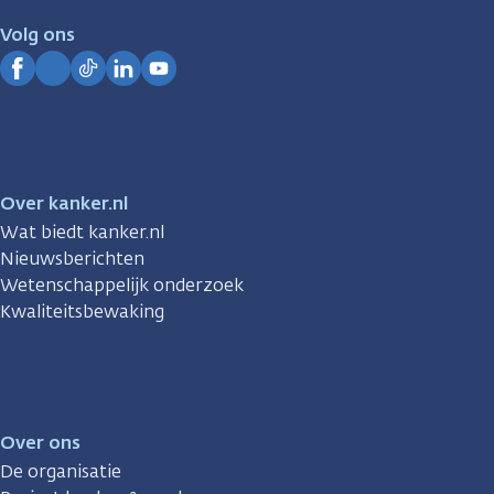
je.
Volg ons
Kanker.nl
Facebook
Instagram
TikTok
LinkedIn
YouTube
Over kanker.nl
Wat biedt kanker.nl
Nieuwsberichten
Wetenschappelijk onderzoek
Kwaliteitsbewaking
Over ons
De organisatie