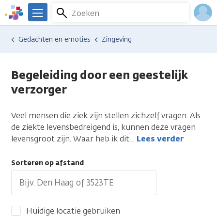
Overslaan
Zoeken
Menu
en
We
naar
zijn
Inlo
Hulp en ondersteuning
Vind hulp bij kanker
Gedachten en emoties
Zingeving
de
er
Acco
inhoud
voor
gaan
je.
Begeleiding door een geestelijk
Kanker.nl
verzorger
Veel mensen die ziek zijn stellen zichzelf vragen. Als
de ziekte levensbedreigend is, kunnen deze vragen
levensgroot zijn. Waar heb ik dit
…
Lees verder
Sorteren op afstand
Huidige locatie gebruiken