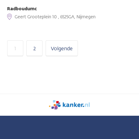
Radboudumc
Geert Grooteplein 10 , 6525GA, Nijmegen
1
2
Volgende
We
zijn
er
voor
je.