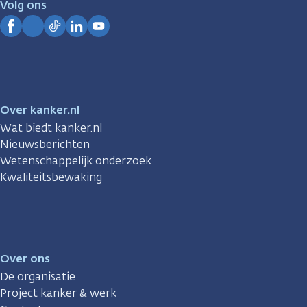
Volg ons
Kanker.nl
Facebook
Instagram
TikTok
LinkedIn
YouTube
Over kanker.nl
Wat biedt kanker.nl
Nieuwsberichten
Wetenschappelijk onderzoek
Kwaliteitsbewaking
Over ons
De organisatie
Project kanker & werk