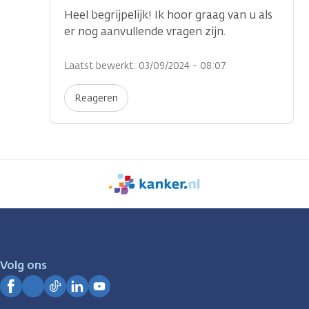
Heel begrijpelijk! Ik hoor graag van u als
er nog aanvullende vragen zijn.
Laatst bewerkt: 03/09/2024 - 08:07
Reageren
We
zijn
er
voor
je.
Volg ons
Kanker.nl
Facebook
Instagram
TikTok
LinkedIn
YouTube