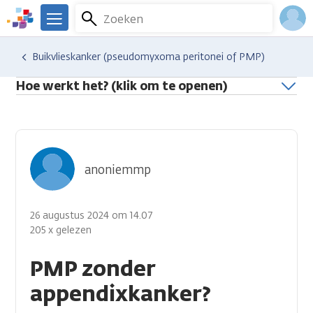
Overslaan
Zoeken
Menu
en
We
naar
zijn
Inlo
Hulp en ondersteuning
Stel je vraag aan een professional
Buikvlieskanker (pseudomyxoma peritonei of PMP)
de
er
Acco
inhoud
voor
Hoe werkt het? (klik om te openen)
gaan
je.
Kanker.nl
anoniemmp
26 augustus 2024 om 14.07
205 x gelezen
PMP zonder
appendixkanker?