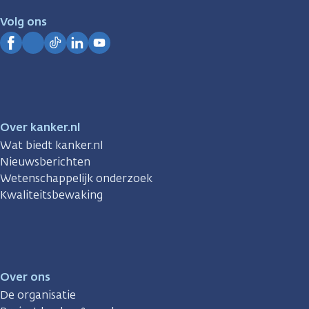
je.
Volg ons
Kanker.nl
Facebook
Instagram
TikTok
LinkedIn
YouTube
Over kanker.nl
Wat biedt kanker.nl
Nieuwsberichten
Wetenschappelijk onderzoek
Kwaliteitsbewaking
Over ons
De organisatie