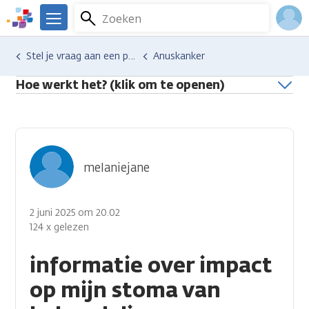
Overslaan
Zoeken
Menu
en
We
naar
zijn
Inlo
Hulp en ondersteuning
Stel je vraag aan een professional
Anuskanker
de
er
Acco
inhoud
voor
Hoe werkt het? (klik om te openen)
gaan
je.
Kanker.nl
melaniejane
2 juni 2025 om 20.02
124 x gelezen
informatie over impact
op mijn stoma van