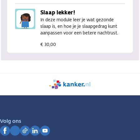
Slaap lekker!
In deze module leer je wat gezonde
slaap is, en hoe je je slaapgedrag kunt
aanpassen voor een betere nachtrust.
€ 30,00
We
zijn
er
voor
je.
Volg ons
Kanker.nl
Facebook
Instagram
TikTok
LinkedIn
YouTube