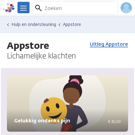
Overslaan
Zoeken
Menu
en
We
naar
zijn
Inlo
Hulp en ondersteuning
Appstore
de
er
Acco
inhoud
voor
gaan
je.
Appstore
Uitleg Appstore
Kanker.nl
Lichamelijke klachten
Gelukkig ondanks pijn
€ 30,00