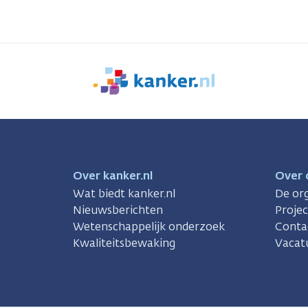
We
zijn
er
voor
je.
Kanker.nl
Over kanker.nl
Over 
Wat biedt kanker.nl
De org
Nieuwsberichten
Proje
Wetenschappelijk onderzoek
Conta
Kwaliteitsbewaking
Vacat