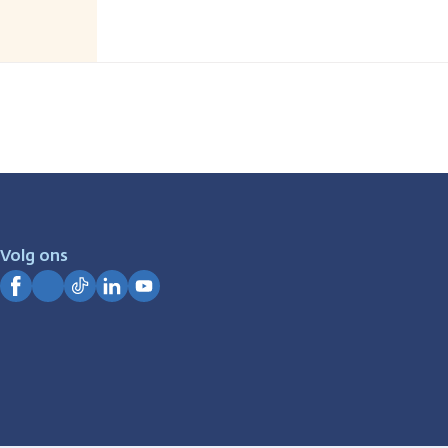
Volg ons
Facebook
Instagram
TikTok
LinkedIn
YouTube