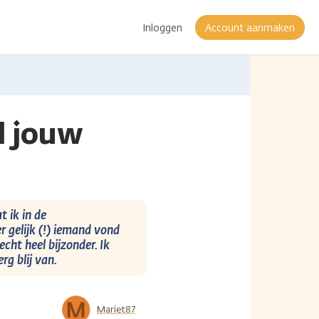
Inloggen
Account aanmaken
d jouw
t ik in de
 gelijk (!) iemand vond
 echt heel bijzonder. Ik
g blij van.
Mariet87