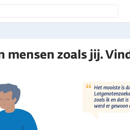
n
n mensen zoals jij. Vin
Het mooiste is da
Lotgenotenzoeker
zoals ik en dat is
werd er gewoon er