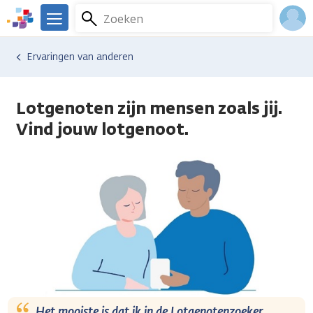
Overslaan
Zoeken
Menu
en
We
naar
zijn
Inlo
Ervaringen van anderen
de
er
Acco
inhoud
voor
gaan
je.
Lotgenoten zijn mensen zoals jij.
Kanker.nl
Vind jouw lotgenoot.
Het mooiste is dat ik in de Lotgenotenzoeker