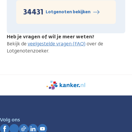
34431
Lotgenoten bekijken
Heb je vragen of wil je meer weten?
Bekijk de
veelgestelde vragen (FAQ)
over de
Lotgenotenzoeker.
We
zijn
er
voor
je.
Volg ons
Kanker.nl