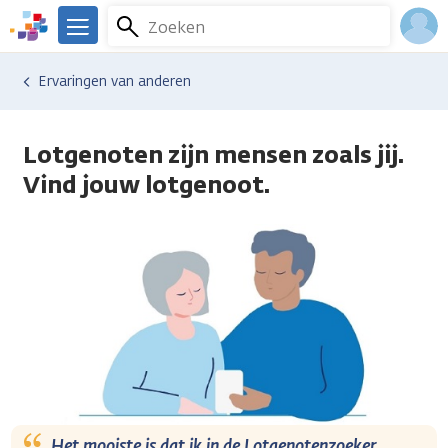
Overslaan
Zoeken
Menu
en
We
naar
zijn
Inlo
Ervaringen van anderen
de
er
Acco
inhoud
voor
gaan
je.
Lotgenoten zijn mensen zoals jij.
Kanker.nl
Vind jouw lotgenoot.
Het mooiste is dat ik in de Lotgenotenzoeker