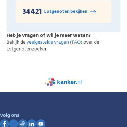
34421
Lotgenoten bekijken
Heb je vragen of wil je meer weten?
Bekijk de
veelgestelde vragen (FAQ)
over de
Lotgenotenzoeker.
We
zijn
er
voor
je.
Volg ons
Kanker.nl