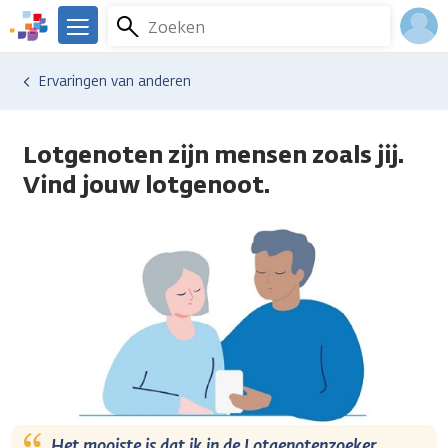
Overslaan
Zoeken
Menu
en
We
naar
zijn
Inlo
Ervaringen van anderen
de
er
Acco
inhoud
voor
gaan
je.
Lotgenoten zijn mensen zoals jij.
Kanker.nl
Vind jouw lotgenoot.
Het mooiste is dat ik in de Lotgenotenzoeker