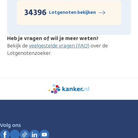
34396
Lotgenoten bekijken
Heb je vragen of wil je meer weten?
Bekijk de
veelgestelde vragen (FAQ)
over de
Lotgenotenzoeker.
We
zijn
er
voor
je.
Volg ons
Kanker.nl