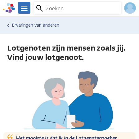
Overslaan
Zoeken
Menu
en
We
naar
zijn
Inlo
Ervaringen van anderen
de
er
Acco
inhoud
voor
gaan
je.
Lotgenoten zijn mensen zoals jij.
Kanker.nl
Vind jouw lotgenoot.
Het mooiste is dat ik in de Lotgenotenzoeker