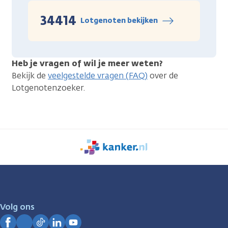
34414
Lotgenoten bekijken
Heb je vragen of wil je meer weten?
Bekijk de
veelgestelde vragen (FAQ)
over de
Lotgenotenzoeker.
We
zijn
er
voor
je.
Volg ons
Kanker.nl