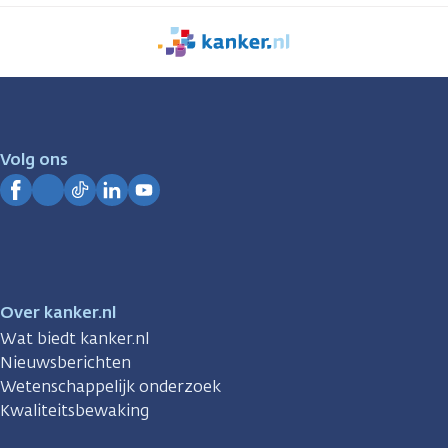
We
zijn
er
voor
je.
Volg ons
Kanker.nl
Facebook
Instagram
TikTok
LinkedIn
YouTube
Over kanker.nl
Wat biedt kanker.nl
Nieuwsberichten
Wetenschappelijk onderzoek
Kwaliteitsbewaking