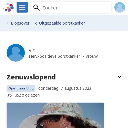
Overslaan
Zoeken
Menu
en
We
naar
zijn
Inlo
Ervaringen van anderen
Blogsoverzicht
Uitgezaaide borstkanker
de
er
Acco
inhoud
voor
gaan
je.
Kanker.nl
vit
Her2-positieve borstkanker
Vrouw
Zenuwslopend
To
opt
donderdag 17 augustus 2023
Openbaar blog
352 x gelezen