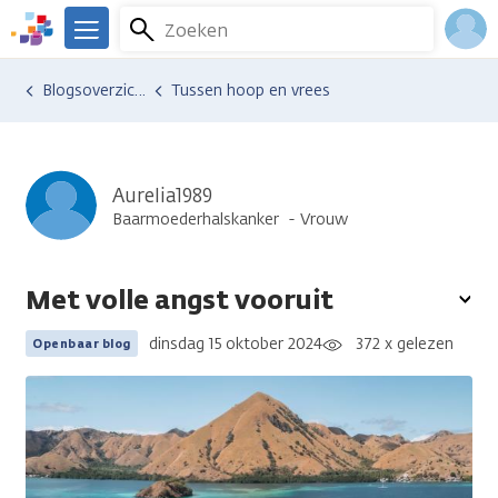
Overslaan
Zoeken
Menu
en
We
naar
zijn
Inlo
Ervaringen van anderen
Blogsoverzicht
Tussen hoop en vrees
de
er
Acco
inhoud
voor
gaan
je.
Kanker.nl
Aurelia1989
Baarmoederhalskanker
Vrouw
Met volle angst vooruit
To
opt
dinsdag 15 oktober 2024
372 x gelezen
Openbaar blog