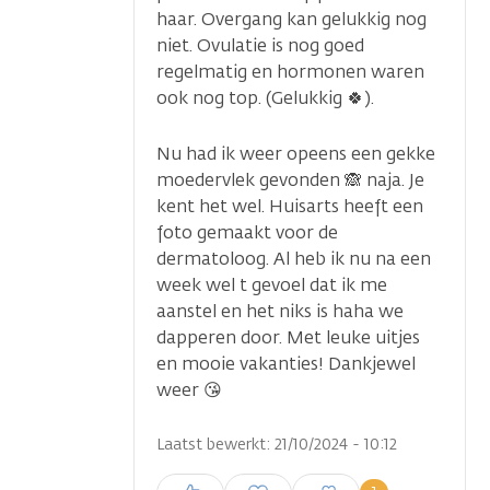
haar. Overgang kan gelukkig nog
niet. Ovulatie is nog goed
regelmatig en hormonen waren
ook nog top. (Gelukkig 🍀).
Nu had ik weer opeens een gekke
moedervlek gevonden 🙈 naja. Je
kent het wel. Huisarts heeft een
foto gemaakt voor de
...
dermatoloog. Al heb ik nu na een
week wel t gevoel dat ik me
aanstel en het niks is haha we
dapperen door. Met leuke uitjes
en mooie vakanties! Dankjewel
weer 😘
Laatst bewerkt: 21/10/2024 - 10:12
Inloggen om een reactie te