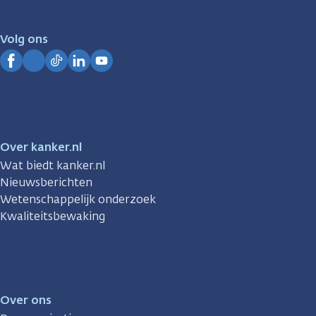
voor
je.
Volg ons
Kanker.nl
Facebook
Instagram
TikTok
LinkedIn
YouTube
Over kanker.nl
Wat biedt kanker.nl
Nieuwsberichten
Wetenschappelijk onderzoek
Kwaliteitsbewaking
Over ons