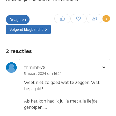
Inloggen om een reactie te
8
Reageren
plaatsen
Volgend blogbericht
2 reacties
Toon
fhmm1978
optie
5 maart 2024 om 16.24
Weet niet zo goed wat te zeggen. Wat
heftig dit!
Als het kon had ik jullie met alle liefde
geholpen…..