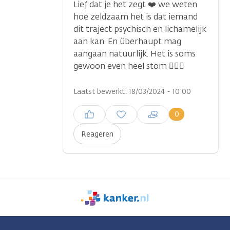
Lief dat je het zegt ❤️ we weten
hoe zeldzaam het is dat iemand
dit traject psychisch en lichamelijk
aan kan. En überhaupt mag
aangaan natuurlijk. Het is soms
gewoon even heel stom 🤷🏼‍♀️
Laatst bewerkt: 18/03/2024 - 10:00
Inloggen om een reactie te
0
plaatsen
Reageren
We
zijn
er