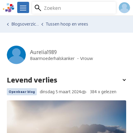
Overslaan
Zoeken
Menu
en
We
naar
zijn
Inlo
Ervaringen van anderen
Blogsoverzicht
Tussen hoop en vrees
de
er
Acco
inhoud
voor
gaan
je.
Kanker.nl
Aurelia1989
Baarmoederhalskanker
Vrouw
Levend verlies
To
opt
dinsdag 5 maart 2024
384 x gelezen
Openbaar blog