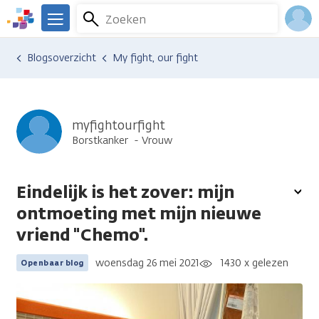
Overslaan
Zoeken
Menu
en
We
naar
zijn
Inlo
Ervaringen van anderen
Blogsoverzicht
My fight, our fight
de
er
Acco
inhoud
voor
gaan
je.
Kanker.nl
myfightourfight
Borstkanker
Vrouw
Eindelijk is het zover: mijn
To
ontmoeting met mijn nieuwe
opt
vriend "Chemo".
woensdag 26 mei 2021
1430 x gelezen
Openbaar blog