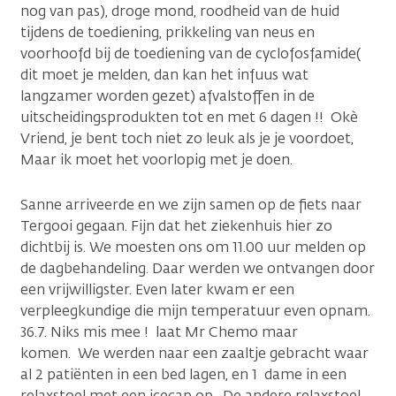
nog van pas), droge mond, roodheid van de huid
tijdens de toediening, prikkeling van neus en
voorhoofd bij de toediening van de cyclofosfamide(
dit moet je melden, dan kan het infuus wat
langzamer worden gezet) afvalstoffen in de
uitscheidingsprodukten tot en met 6 dagen !! Okè
Vriend, je bent toch niet zo leuk als je je voordoet,
Maar ik moet het voorlopig met je doen.
Sanne arriveerde en we zijn samen op de fiets naar
Tergooi gegaan. Fijn dat het ziekenhuis hier zo
dichtbij is. We moesten ons om 11.00 uur melden op
de dagbehandeling. Daar werden we ontvangen door
een vrijwilligster. Even later kwam er een
verpleegkundige die mijn temperatuur even opnam.
36.7. Niks mis mee ! laat Mr Chemo maar
komen. We werden naar een zaaltje gebracht waar
al 2 patiënten in een bed lagen, en 1 dame in een
relaxstoel met een icecap op. De andere relaxstoel