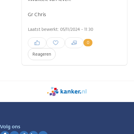
Gr Chris
Laatst bewerkt: 05/11/2024 - 11:30
Inloggen om een reactie te
0
plaatsen
Reageren
We
zijn
er
voor
je.
Volg ons
Kanker.nl