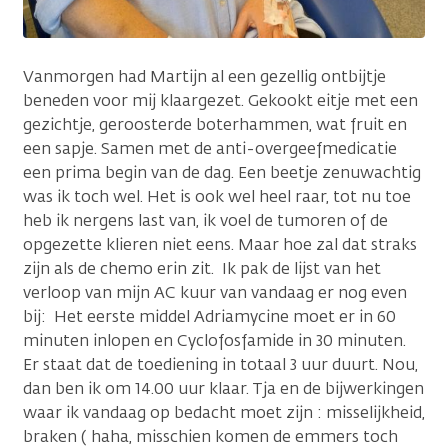
Vanmorgen had Martijn al een gezellig ontbijtje
beneden voor mij klaargezet. Gekookt eitje met een
gezichtje, geroosterde boterhammen, wat fruit en
een sapje. Samen met de anti-overgeefmedicatie
een prima begin van de dag. Een beetje zenuwachtig
was ik toch wel. Het is ook wel heel raar, tot nu toe
heb ik nergens last van, ik voel de tumoren of de
opgezette klieren niet eens. Maar hoe zal dat straks
zijn als de chemo erin zit. Ik pak de lijst van het
verloop van mijn AC kuur van vandaag er nog even
bij: Het eerste middel Adriamycine moet er in 60
minuten inlopen en Cyclofosfamide in 30 minuten.
Er staat dat de toediening in totaal 3 uur duurt. Nou,
dan ben ik om 14.00 uur klaar. Tja en de bijwerkingen
waar ik vandaag op bedacht moet zijn : misselijkheid,
braken ( haha, misschien komen de emmers toch