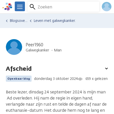
Overslaan
Zoeken
Menu
en
We
naar
zijn
Inlo
Ervaringen van anderen
Blogsoverzicht
Leven met galwegkanker.
de
er
Acco
inhoud
voor
gaan
je.
Kanker.nl
Peer1960
Galwegkanker
Man
Afscheid
To
opt
donderdag 3 oktober 2024
659 x gelezen
Openbaar blog
Beste lezer, dinsdag 24 september 2024 is mijn man
Ad overleden. Hij nam de regie in eigen hand,
verlangde naar zijn rust en telde de dagen af naar de
euthanasie-datum. Het duurde hem nog te lang en