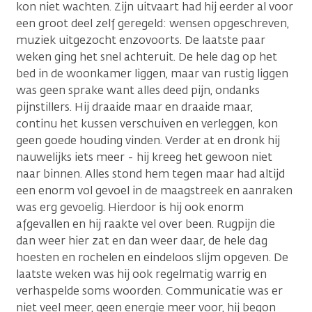
kon niet wachten. Zijn uitvaart had hij eerder al voor
een groot deel zelf geregeld: wensen opgeschreven,
muziek uitgezocht enzovoorts. De laatste paar
weken ging het snel achteruit. De hele dag op het
bed in de woonkamer liggen, maar van rustig liggen
was geen sprake want alles deed pijn, ondanks
pijnstillers. Hij draaide maar en draaide maar,
continu het kussen verschuiven en verleggen, kon
geen goede houding vinden. Verder at en dronk hij
nauwelijks iets meer - hij kreeg het gewoon niet
naar binnen. Alles stond hem tegen maar had altijd
een enorm vol gevoel in de maagstreek en aanraken
was erg gevoelig. Hierdoor is hij ook enorm
afgevallen en hij raakte vel over been. Rugpijn die
dan weer hier zat en dan weer daar, de hele dag
hoesten en rochelen en eindeloos slijm opgeven. De
laatste weken was hij ook regelmatig warrig en
verhaspelde soms woorden. Communicatie was er
niet veel meer, geen energie meer voor, hij begon