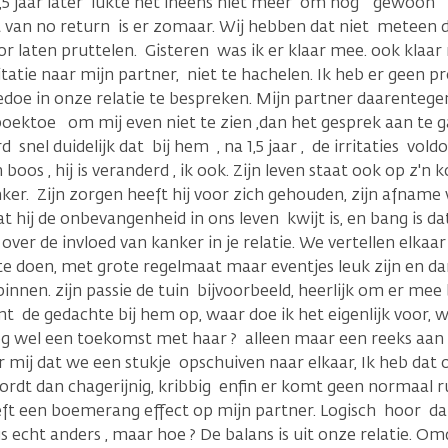
,5 jaar later lukte het ineens niet meer om nog '' gewoon '
 van no return is er zomaar. Wij hebben dat niet meteen d
r laten pruttelen. Gisteren was ik er klaar mee. ook klaar 
itatie naar mijn partner, niet te hachelen. Ik heb er geen 
oe in onze relatie te bespreken. Mijn partner daarentegen
boektoe om mij even niet te zien ,dan het gesprek aan te 
snel duidelijk dat bij hem , na 1,5 jaar , de irritaties vol
 boos , hij is veranderd , ik ook. Zijn leven staat ook op z'n
r. Zijn zorgen heeft hij voor zich gehouden, zijn afname va
t hij de onbevangenheid in ons leven kwijt is, en bang is dat 
over de invloed van kanker in je relatie. We vertellen elkaar
e doen, met grote regelmaat maar eventjes leuk zijn en da
nnen. zijn passie de tuin bijvoorbeeld, heerlijk om er mee b
mt de gedachte bij hem op, waar doe ik het eigenlijk voor, 
og wel een toekomst met haar ? alleen maar een reeks aan
mij dat we een stukje opschuiven naar elkaar, Ik heb dat 
wordt dan chagerijnig, kribbig enfin er komt geen normaal 
eft een boemerang effect op mijn partner. Logisch hoor dat
 echt anders , maar hoe ? De balans is uit onze relatie. Omd