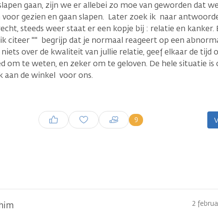
slapen gaan, zijn we er allebei zo moe van geworden dat we
 voor gezien en gaan slapen. Later zoek ik naar antwoor
recht, steeds weer staat er een kopje bij : relatie en kanker. 
ik citeer "" begrijp dat je normaal reageert op een abnormal
ts over de kwaliteit van jullie relatie, geef elkaar de tij
ed om te weten, en zeker om te geloven. De hele situatie is
rk aan de winkel voor ons.
Inloggen om een reactie te
9
V
plaatsen
2 febru
ahim