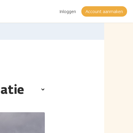
Inloggen
Account aanmaken
atie
Toon
opties