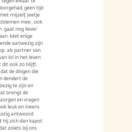
' tegen elkaar te
oorgehad, geen tijd
met mijzelf. Jeetje
problemen mee , ook
 gaat nog liever
gaan. Met enige
doende aanwezig zijn.
 kop als partner van
n lol in het leven
dit ook zo blijft.
 dat de dingen die
n dendert de
ezig te zijn en
wat brengt de
 zorgen en vragen.
ook leuk en ineens
rustig antwoord
 hij zich dan kapot
at zoiets bij ons