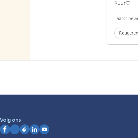
...
Puur🤍
Laatst bewe
Reagere
Volg ons
Facebook
Instagram
TikTok
LinkedIn
YouTube