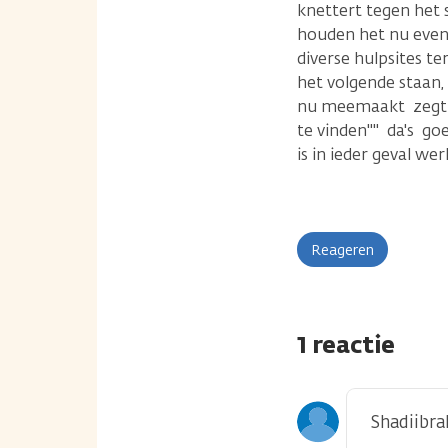
knettert tegen het 
houden het nu even
diverse hulpsites te
het volgende staan, 
nu meemaakt zegt nie
te vinden"" da's go
is in ieder geval we
Reageren
1 reactie
Shadiibr