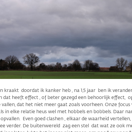
n kraakt doordat ik kanker heb , na 1,5 jaar ben ik verande
n dat heeft effect , of beter gezegd een behoorlijk effect, o
te vallen, dat het niet meer gaat zoals voorheen. Onze focus 
als in elke relatie heus wel met hobbels en bobbels. Daar n
 opvallen. Even goed clashen , elkaar de waarheid vertellen
e verder. De buitenwereld zag een stel dat wat ze ook me