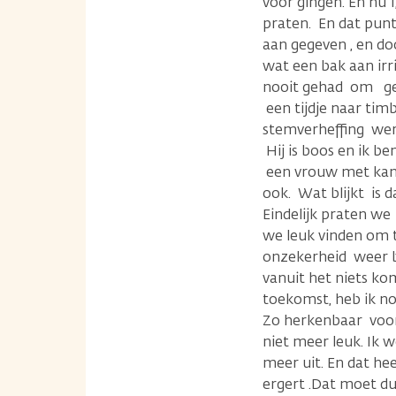
voor gingen. En nu 1
praten. En dat punt
aan gegeven , en doo
wat een bak aan irr
nooit gehad om ged
een tijdje naar tim
stemverheffing werd 
Hij is boos en ik ben
een vrouw met kanke
ook. Wat blijkt is da
Eindelijk praten we 
we leuk vinden om t
onzekerheid weer bi
vanuit het niets ko
toekomst, heb ik n
Zo herkenbaar voor 
niet meer leuk. Ik 
meer uit. En dat he
ergert .Dat moet dus