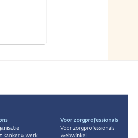
ons
Voor zorgprofessionals
anisatie
Voor zorgprofessionals
ct kanker & werk
Webwinkel