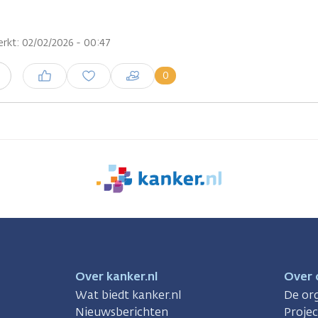
rkt: 02/02/2026 - 00:47
Inloggen om een reactie te
0
n
plaatsen
We
zijn
er
voor
je.
Kanker.nl
Over kanker.nl
Over 
Wat biedt kanker.nl
De org
Nieuwsberichten
Proje