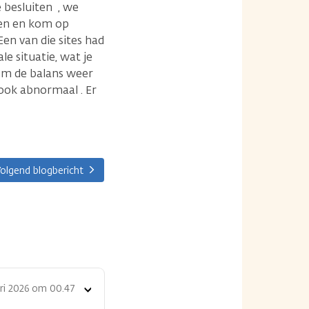
 besluiten , we
den en kom op
Een van die sites had
e situatie, wat je
d om de balans weer
 ook abnormaal . Er
olgend blogbericht
ari 2026 om 00.47
Toon
opties