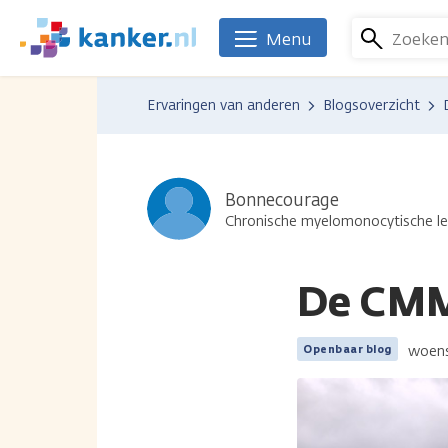
Overslaan
en
Zoeke
Menu
We
naar
zijn
de
er
Ervaringen van anderen
Blogsoverzicht
inhoud
voor
gaan
je.
Kanker.nl
Bonnecourage
Chronische myelomonocytische l
De CMML
woens
Openbaar blog