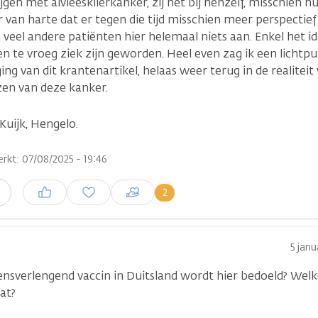
gen met alvleesklierkanker, zij het bij henzelf, misschien h
r van harte dat er tegen die tijd misschien meer perspectief
 veel andere patiënten hier helemaal niets aan. Enkel het i
en te vroeg ziek zijn geworden. Heel even zag ik een lichtpun
ng van dit krantenartikel, helaas weer terug in de realiteit 
zen van deze kanker.
Kuijk, Hengelo.
rkt: 07/08/2025 - 19:46
Inloggen om een reactie te
2
n
plaatsen
5 janu
ensverlengend vaccin in Duitsland wordt hier bedoeld? Welk
dat?