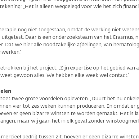
ttekening: „Het is alleen weggelegd voor wie het zich financ
therapie nog niet toegestaan, omdat de werking niet wetens
 uitgetest. Daar is een onderzoeksteam van het Erasmus, 
per. Dat we hier alle noodzakelijke afdelingen, van hematolog
nwerken.”
betrokken bij het project. „Zijn expertise op het gebied van 
ij weet gewoon alles. We hebben elke week wel contact.”
elen
oet twee grote voordelen opleveren. „Duurt het nu enkel
 binnen vier tot zes weken kunnen produceren. En omdat er
hoeven er geen bizarre winsten te worden gemaakt. Het is la
 hangen, maar wij gaan het in elk geval zonder winstoogmer
rcieel bedrijf tussen zit, hoeven er geen bizarre winste