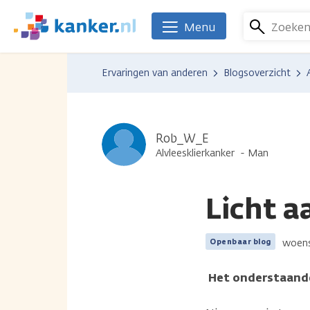
Overslaan
en
Zoeke
Menu
We
naar
zijn
de
er
Ervaringen van anderen
Blogsoverzicht
inhoud
voor
gaan
je.
Kanker.nl
Rob_W_E
Alvleesklierkanker
Man
Licht a
woens
Openbaar blog
Het onderstaande 