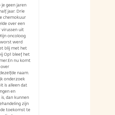
opties
 je geen jaren
lf jaar. Drie
erde chemokuur
elde over een
virussen uit
Mijn oncoloog
n worst werd
t blij met het
ij Op1 bleef het
mmer.En nu komt
 over
 dezelfde naam.
rijk onderzoek
t is alleen dat
ingen en
 is, dan kunnen
ehandeling zijn
n de toekomst te