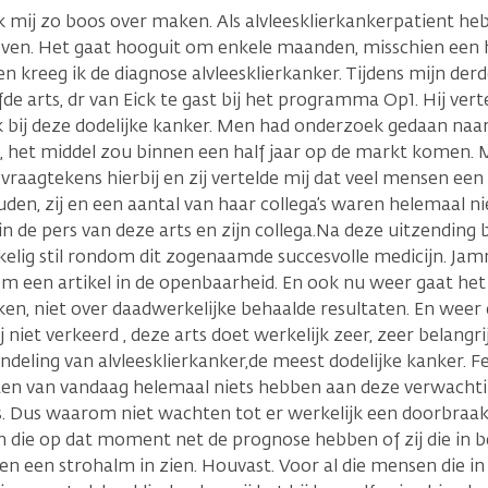
k mij zo boos over maken. Als alvleesklierkankerpatient heb
even. Het gaat hooguit om enkele maanden, misschien een ha
en kreeg ik de diagnose alvleesklierkanker. Tijdens mijn d
de arts, dr van Eick te gast bij het programma Op1. Hij vert
 bij deze dodelijke kanker. Men had onderzoek gedaan naar 
 het middel zou binnen een half jaar op de markt komen. 
vraagtekens hierbij en zij vertelde mij dat veel mensen ee
en, zij en een aantal van haar collega’s waren helemaal nie
n de pers van deze arts en zijn collega.Na deze uitzending b
kelig stil rondom dit zogenaamde succesvolle medicijn. Ja
m een artikel in de openbaarheid. En ook nu weer gaat het
en, niet over daadwerkelijke behaalde resultaten. En weer
j niet verkeerd , deze arts doet werkelijk zeer, zeer belang
deling van alvleesklierkanker,de meest dodelijke kanker. Fei
ten van vandaag helemaal niets hebben aan deze verwacht
. Dus waarom niet wachten tot er werkelijk een doorbraak
 die op dat moment net de prognose hebben of zij die in b
en een strohalm in zien. Houvast. Voor al die mensen die i