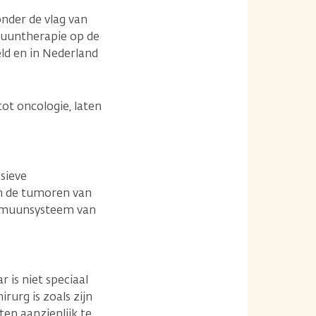
onder de vlag van
muuntherapie op de
ld en in Nederland
ot oncologie, laten
sieve
an de tumoren van
 immuunsysteem van
 is niet speciaal
rurg is zoals zijn
en aanzienlijk te