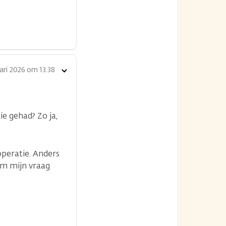
ari 2026 om 13.38
Toon
opties
ie gehad? Zo ja,
operatie. Anders
rom mijn vraag