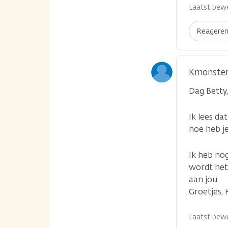
Laatst bewe
Reagere
Kmonste
Dag Betty,
Ik lees da
hoe heb je
...
Ik heb no
wordt het 
aan jou.
Groetjes, 
Laatst bewe