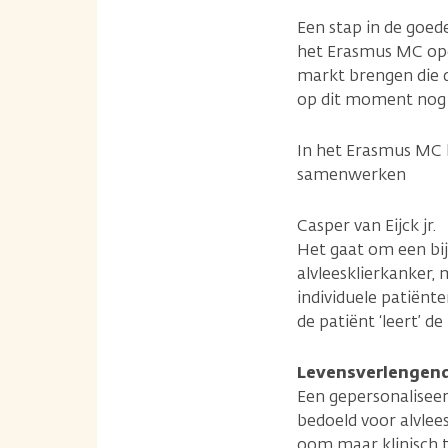
Een stap in de goed
het Erasmus MC ope
markt brengen die d
op dit moment nog 
In het Erasmus MC k
samenwer­ken
Casper van Eijck jr.
Het gaat om een bij
alvleesklierkanker,
individuele patiën
de patiënt ‘leert’ d
Levensverlengend
Een gepersonaliseerd
bedoeld voor alvlees
oom maar klinisch t