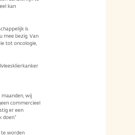
ieel kan
chappelijk is
nu mee bezig. Van
ie tot oncologie,
alvleesklierkanker
e maanden, wij
 geen commercieel
stig er een
k doen.”
n te worden