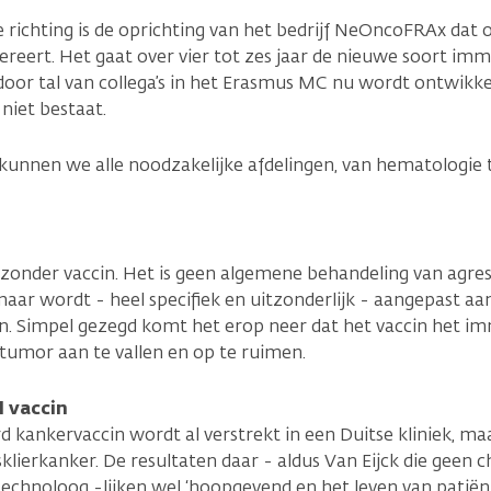
e richting is de oprichting van het bedrijf NeOncoFRAx dat 
reert. Het gaat over vier tot zes jaar de nieuwe soort im
oor tal van collega’s in het Erasmus MC nu wordt ontwikke
niet bestaat.
unnen we alle noodzake­lij­ke afdelingen, van hematolo­gie t
zonder vaccin. Het is geen algemene behandeling van agres
 maar wordt - heel specifiek en uitzonderlijk - aangepast a
ten. Simpel gezegd komt het erop neer dat het vaccin het
e tumor aan te vallen en op te ruimen.
 vaccin
 kankervaccin wordt al verstrekt in een Duitse kliniek, maar
klierkanker. De resultaten daar - aldus Van Eijck die geen chi
echnoloog -lijken wel ‘hoopgevend en het leven van patiënt