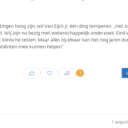
ngen hoog zijn, wil Van Eijck jr. één ding temperen: „Het is
 Wij zijn nu bezig met wetenschappelijk onderzoek. Eind 
klinische testen. Maar alles bij elkaar kan het nog jaren d
atiënten mee kunnen helpen.”
Inloggen om een reactie te
3
V
plaatsen
7 august