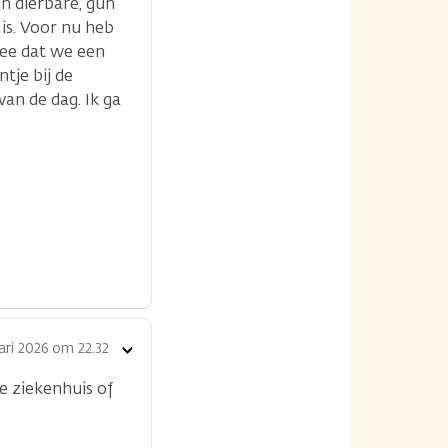
un dierbare, gun
 is. Voor nu heb
dee dat we een
tje bij de
van de dag. Ik ga
ari 2026 om 22.32
Toon
opties
e ziekenhuis of