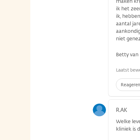
maken krij
ik het zee
ik, hebben
aantal jar
aankondigi
niet gene
Betty van 
Laatst bewe
Reagere
R.AK
Welke lev
kliniek is 