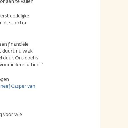
r aan te vallen
erst dodelijke
n die - extra
een financiële
t duurt nu vaak
 duur. Ons doel is
oor iedere patiënt.”
egen
n neef Casper van
ig voor wie