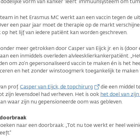
 dodelijke vorm van kanker ‘leert’ immuunsysteem om tumo
tteam in het Erasmus MC werkt aan een vaccin tegen de uit
 Over een paar jaar moet de therapie op de markt verschijne
jk op het lijf van iedere patiënt kan worden geschreven.
 onder meer getrokken door Casper van Eijck jr. en is (door 
 aan een inmiddels overleden alvleesklierkankerpatiënt. „He
en om zo’n gepersonaliseerd vaccin te maken én is het heel
uceren en het zonder winstoogmerk toegankelijk te maken v
an prof.
Casper van Eijck, de topchirurg
die een middel t
ot zijn levensdoel had verheven. Het is ook
het doel van zij
an waar zijn nu gepensioneerde oom was gebleven.
 doorbraak
 zoeken naar een doorbraak. „Tot nu toe werkt er heel wein
eeft.”