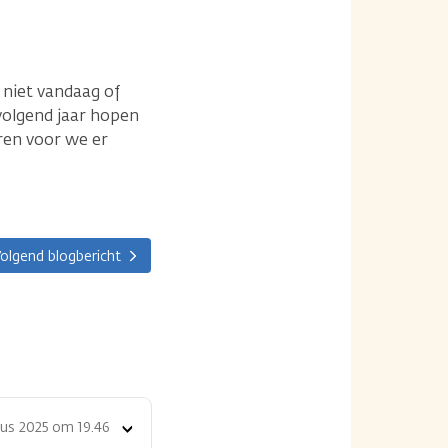
 niet vandaag of
volgend jaar hopen
uren voor we er
olgend blogbericht
us 2025 om 19.46
Toon