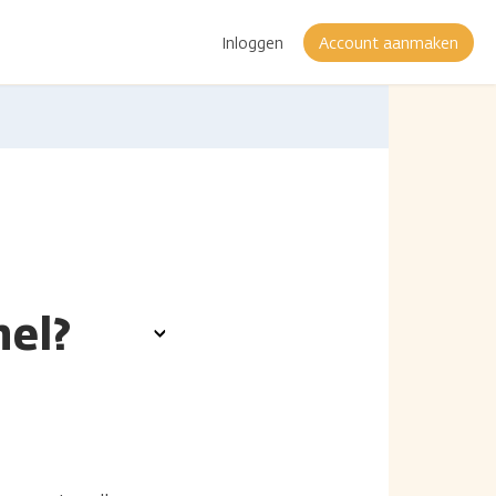
Inloggen
Account aanmaken
nel?
Toon
opties