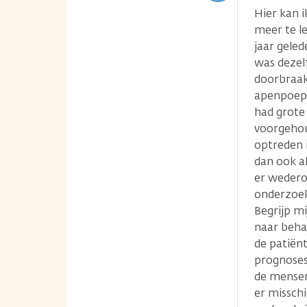
Hier kan i
meer te l
jaar geled
was dezelf
doorbraak
apenpoep,
had grote 
voorgehoud
optreden i
dan ook a
er wedero
onderzoek
Begrijp mi
naar behan
de patiën
prognoses
de mensen
er misschi