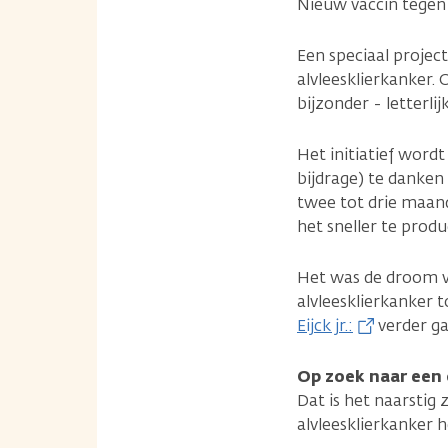
Nieuw vaccin tegen
Een speciaal projec
alvleesklierkanker.
bijzonder - letterli
Het initiatief wordt
bijdrage) te danken
twee tot drie maand
het sneller te prod
Het was de droom v
alvleesklierkanker t
Eijck jr.:
verder ga
Op zoek naar een
Dat is het naarstig
alvleesklierkanker h